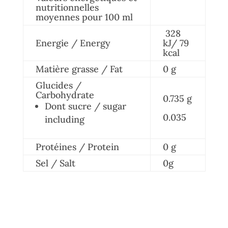
nutritionnelles
moyennes pour 100 ml
328
Energie / Energy
kJ/ 79
kcal
Matière grasse / Fat
0 g
Glucides /
Carbohydrate
0.735 g
Dont sucre / sugar
0.035
including
Protéines / Protein
0 g
Sel / Salt
0g